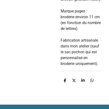
Marque pages :
broderie environ 11 cm
(en fonction du nombre
de lettres)
Fabrication artisanale
dans mon atelier (sauf
le sac pochon qui est
personnalisé en
broderie uniquement).
P
P
P
P
a
a
a
a
r
r
r
r
t
t
t
t
a
a
a
a
g
g
g
g
e
e
e
e