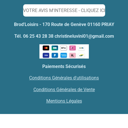
r
r
r
r
VOTRE AVIS M'INTERESSE - CLIQUEZ ICI
Brod'Loisirs - 170 Route de Genève 01160 PRIAY
Tél. 06 25 43 28 38 christineluvini01@gmail.com
Paiements Sécurisés
Conditions Générales d'utilisations
Conditions Générales de Vente
Mentions Légales