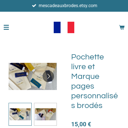
mescadeauxbrodes.etsy.com
Passer
au
contenu
principal
Pochette
livre et
Marque
pages
personnalisé
s brodés
15,00 €