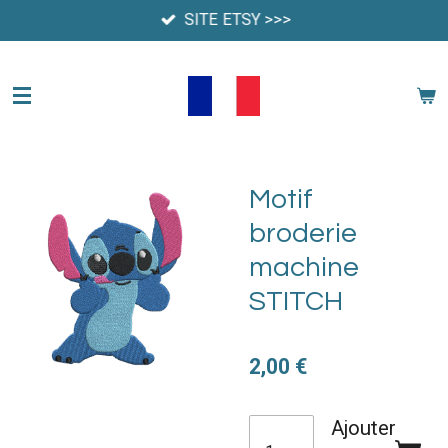
SITE ETSY >>>
Passer
au
contenu
principal
Motif
broderie
machine
STITCH
2,00 €
Ajouter