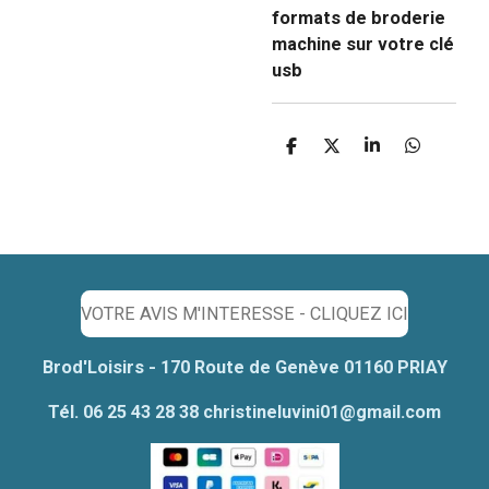
formats de broderie
machine sur votre clé
usb
P
P
P
P
a
a
a
a
r
r
r
r
t
t
t
t
a
a
a
a
g
g
g
g
e
e
e
e
r
r
r
r
VOTRE AVIS M'INTERESSE - CLIQUEZ ICI
Brod'Loisirs - 170 Route de Genève 01160 PRIAY
Tél. 06 25 43 28 38 christineluvini01@gmail.com