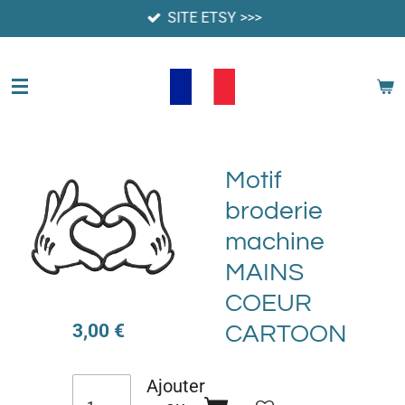
SITE ETSY >>>
Passer
au
contenu
principal
Motif
broderie
machine
MAINS
COEUR
3,00 €
CARTOON
Ajouter