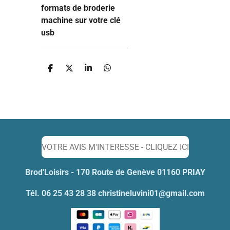
formats de broderie
machine sur votre clé
usb
P
P
P
P
a
a
a
a
r
r
r
r
t
t
t
t
a
a
a
a
g
g
g
g
e
e
e
e
r
r
r
r
VOTRE AVIS M'INTERESSE - CLIQUEZ ICI
Brod'Loisirs - 170 Route de Genève 01160 PRIAY
Tél. 06 25 43 28 38 christineluvini01@gmail.com