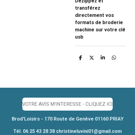
Dézippez et
transférez
directement vos
formats de broderie
machine sur votre clé
usb
P
P
P
P
a
a
a
a
r
r
r
r
t
t
t
t
a
a
a
a
g
g
g
g
e
e
e
e
r
r
r
r
VOTRE AVIS M'INTERESSE - CLIQUEZ ICI
Brod'Loisirs - 170 Route de Genève 01160 PRIAY
Tél. 06 25 43 28 38 christineluvini01@gmail.com