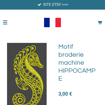
SITE ETSY >>>
Passer
au
contenu
principal
Motif
broderie
machine
HIPPOCAMP
E
3,00 €