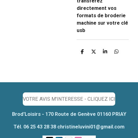
transférez
directement vos
formats de broderie
machine sur votre clé
usb
P
P
P
P
a
a
a
a
r
r
r
r
t
t
t
t
a
a
a
a
g
g
g
g
e
e
e
e
r
r
r
r
VOTRE AVIS M'INTERESSE - CLIQUEZ ICI
Brod'Loisirs - 170 Route de Genève 01160 PRIAY
Tél. 06 25 43 28 38 christineluvini01@gmail.com