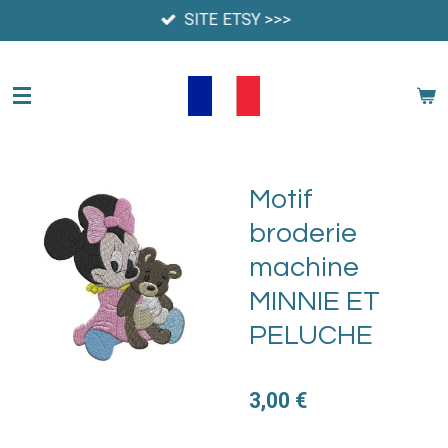
SITE ETSY >>>
Passer
au
contenu
principal
Motif
broderie
machine
MINNIE ET
PELUCHE
3,00 €