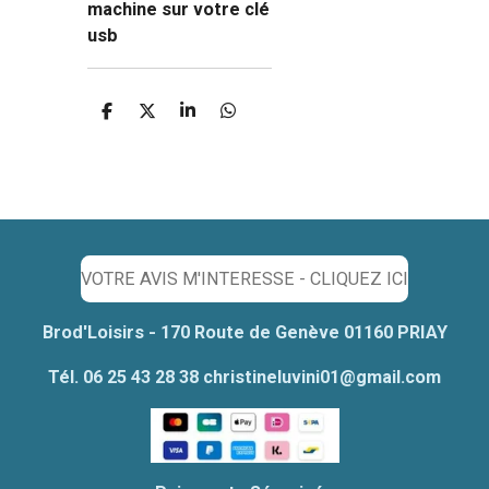
machine sur votre clé
usb
P
P
P
P
a
a
a
a
r
r
r
r
t
t
t
t
a
a
a
a
g
g
g
g
e
e
e
e
r
r
r
r
VOTRE AVIS M'INTERESSE - CLIQUEZ ICI
Brod'Loisirs - 170 Route de Genève 01160 PRIAY
Tél. 06 25 43 28 38 christineluvini01@gmail.com