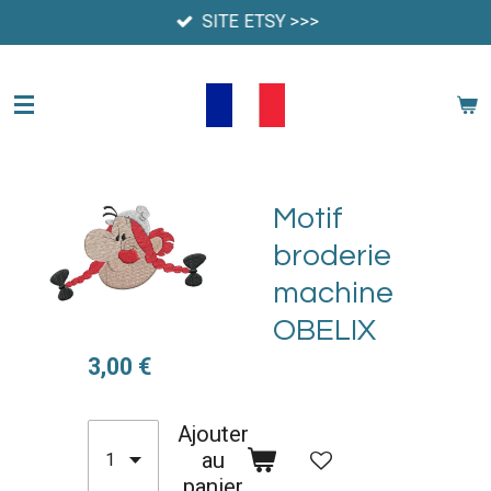
SITE ETSY >>>
Passer
au
contenu
principal
Motif
broderie
machine
OBELIX
3,00 €
Ajouter
au
panier