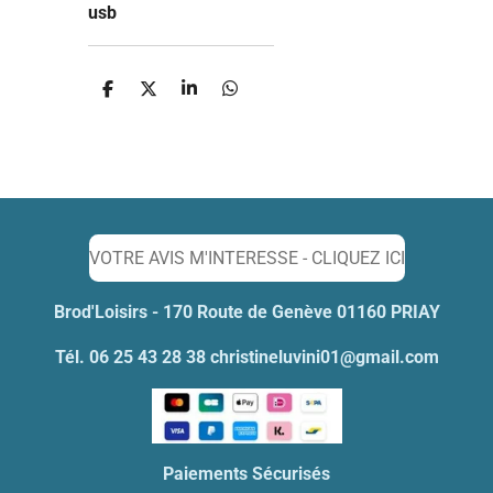
usb
P
P
P
P
a
a
a
a
r
r
r
r
t
t
t
t
a
a
a
a
g
g
g
g
e
e
e
e
r
r
r
r
VOTRE AVIS M'INTERESSE - CLIQUEZ ICI
Brod'Loisirs - 170 Route de Genève 01160 PRIAY
Tél. 06 25 43 28 38 christineluvini01@gmail.com
Paiements Sécurisés