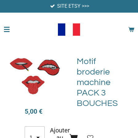
SITE ETSY >>>
Passer
au
contenu
principal
Motif
broderie
machine
PACK 3
BOUCHES
5,00 €
Ajouter
au