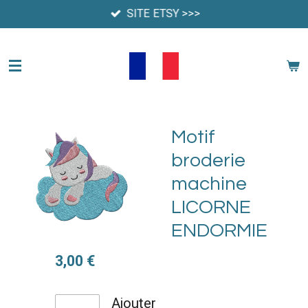
SITE ETSY >>>
Passer
au
contenu
principal
Motif
broderie
machine
LICORNE
ENDORMIE
3,00 €
Ajouter