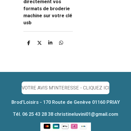
directement vos
formats de broderie
machine sur votre clé
usb
P
P
P
P
a
a
a
a
r
r
r
r
t
t
t
t
a
a
a
a
g
g
g
g
e
e
e
e
r
r
r
r
VOTRE AVIS M'INTERESSE - CLIQUEZ ICI
Brod'Loisirs - 170 Route de Genève 01160 PRIAY
Tél. 06 25 43 28 38 christineluvini01@gmail.com