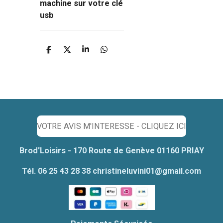
machine sur votre clé
usb
P
P
P
P
a
a
a
a
r
r
r
r
t
t
t
t
a
a
a
a
g
g
g
g
e
e
e
e
r
r
r
r
VOTRE AVIS M'INTERESSE - CLIQUEZ ICI
Brod'Loisirs - 170 Route de Genève 01160 PRIAY
Tél. 06 25 43 28 38 christineluvini01@gmail.com