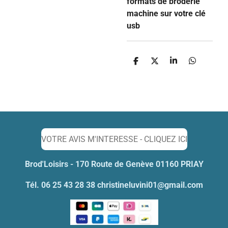
formats de broderie
machine sur votre clé
usb
P
P
P
P
a
a
a
a
r
r
r
r
t
t
t
t
a
a
a
a
g
g
g
g
e
e
e
e
r
r
r
r
VOTRE AVIS M'INTERESSE - CLIQUEZ ICI
Brod'Loisirs - 170 Route de Genève 01160 PRIAY
Tél. 06 25 43 28 38 christineluvini01@gmail.com