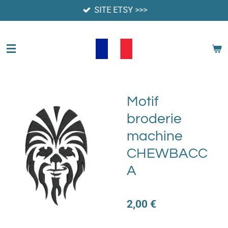
SITE ETSY >>>
Passer
au
contenu
principal
Motif
broderie
machine
CHEWBACC
A
2,00 €