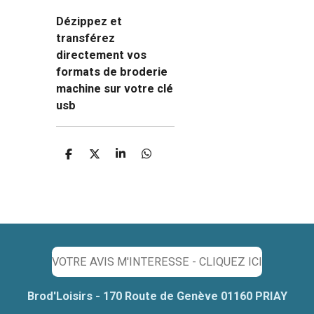
Dézippez et
transférez
directement vos
formats de broderie
machine sur votre clé
usb
P
P
P
P
a
a
a
a
r
r
r
r
t
t
t
t
a
a
a
a
g
g
g
g
e
e
e
e
r
r
r
r
VOTRE AVIS M'INTERESSE - CLIQUEZ ICI
Brod'Loisirs - 170 Route de Genève 01160 PRIAY