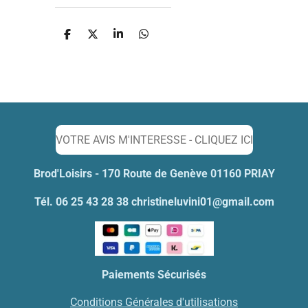
P
P
P
P
a
a
a
a
r
r
r
r
t
t
t
t
a
a
a
a
g
g
g
g
e
e
e
e
r
r
r
r
VOTRE AVIS M'INTERESSE - CLIQUEZ ICI
Brod'Loisirs - 170 Route de Genève 01160 PRIAY
Tél. 06 25 43 28 38 christineluvini01@gmail.com
Paiements Sécurisés
Conditions Générales d'utilisations