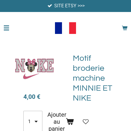
SITE ETSY >>>
Passer
au
contenu
principal
Motif
broderie
machine
MINNIE ET
4,00 €
NIKE
Ajouter
au
panier