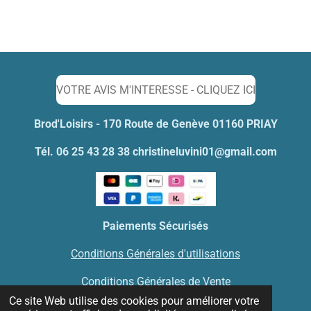
r
r
r
r
t
t
t
t
a
a
a
a
g
g
g
g
e
e
e
e
r
r
r
r
VOTRE AVIS M'INTERESSE - CLIQUEZ ICI
Brod'Loisirs - 170 Route de Genève 01160 PRIAY
Tél. 06 25 43 28 38 christineluvini01@gmail.com
Paiements Sécurisés
Conditions Générales d'utilisations
Conditions Générales de Vente
Ce site Web utilise des cookies pour améliorer votre
Mentions Légales