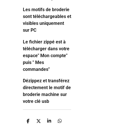
Les motifs de broderie
sont téléchargeables et
visibles uniquement
sur PC
Le fichier zippé est à
télécharger dans votre
espace" Mon compte"
puis " Mes
commandes"
Dézippez et transférez
directement le motif de
broderie machine sur
votre clé usb
P
P
P
P
a
a
a
a