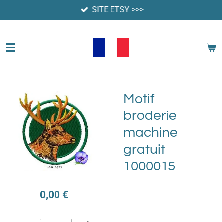
SITE ETSY >>>
Passer
au
contenu
principal
Motif
broderie
machine
gratuit
1000015
0,00 €