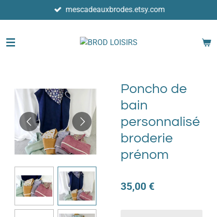
mescadeauxbrodes.etsy.com
Passer
au
contenu
principal
Poncho de
bain
personnalisé
broderie
prénom
35,00 €