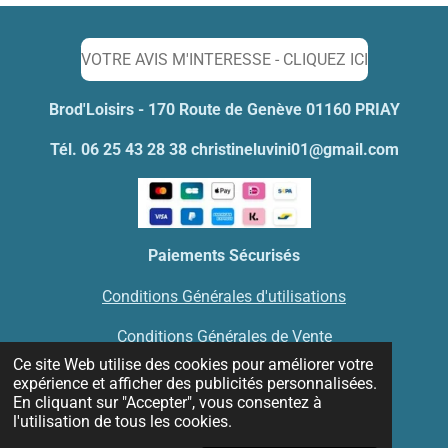
e
e
e
e
r
r
r
r
VOTRE AVIS M'INTERESSE - CLIQUEZ ICI
Brod'Loisirs - 170 Route de Genève 01160 PRIAY
Tél. 06 25 43 28 38 christineluvini01@gmail.com
Paiements Sécurisés
Conditions Générales d'utilisations
Conditions Générales de Vente
Ce site Web utilise des cookies pour améliorer votre
Mentions Légales
expérience et afficher des publicités personnalisées.
En cliquant sur "Accepter", vous consentez à
l'utilisation de tous les cookies.