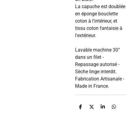
La capuche est doublée
en éponge bouclette
coton à l'intérieur, et
tissu coton fantaisie à
l'extérieur.
Lavable machine 30°
dans un filet -
Repassage autorisé -
Sèche linge interdit.
Fabrication Artisanale -
Made in France.
P
P
P
P
a
a
a
a
r
r
r
r
t
t
t
t
a
a
a
a
g
g
g
g