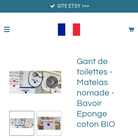
SITE ETSY >>>
Passer
au
contenu
principal
Gant de
toilettes -
Matelas
nomade -
Bavoir
Eponge
coton BIO