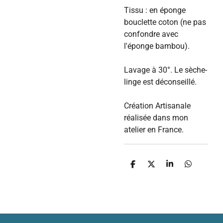
Tissu : en éponge
bouclette coton (ne pas
confondre avec
l'éponge bambou).
Lavage à 30°. Le sèche-
linge est déconseillé.
Création Artisanale
réalisée dans mon
atelier en France.
P
P
P
P
a
a
a
a
r
r
r
r
t
t
t
t
a
a
a
a
g
g
g
g
e
e
e
e