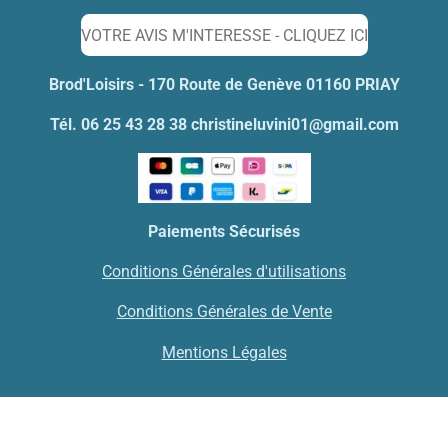
r
r
r
r
VOTRE AVIS M'INTERESSE - CLIQUEZ ICI
Brod'Loisirs - 170 Route de Genève 01160 PRIAY
Tél. 06 25 43 28 38 christineluvini01@gmail.com
Paiements Sécurisés
Conditions Générales d'utilisations
Conditions Générales de Vente
Mentions Légales