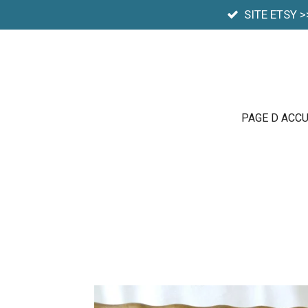
SITE ETSY >
Passer
au
contenu
principal
PAGE D ACCU