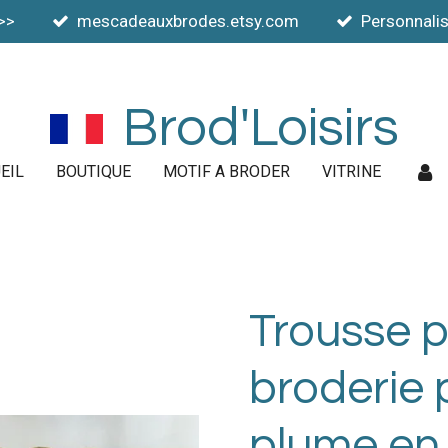
>>
mescadeauxbrodes.etsy.com
Personnalis
Brod'Loisirs
EIL
BOUTIQUE
MOTIF A BRODER
VITRINE
Trousse p
broderie
plume en