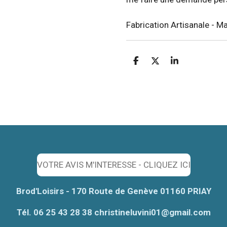
Fabrication Artisanale - M
P
P
P
a
a
a
r
r
r
t
t
t
a
a
a
g
g
g
e
e
e
r
r
r
VOTRE AVIS M'INTERESSE - CLIQUEZ ICI
Brod'Loisirs - 170 Route de Genève 01160 PRIAY
Tél. 06 25 43 28 38 christineluvini01@gmail.com