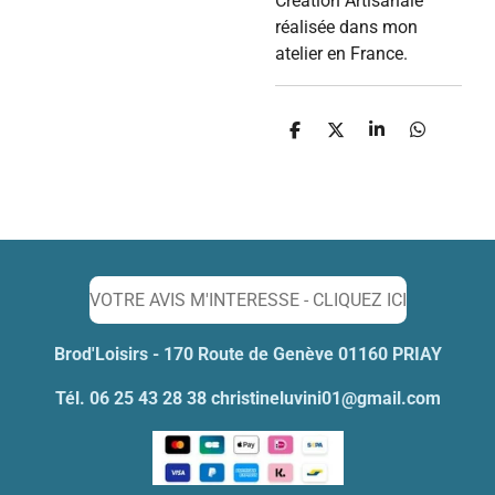
Création Artisanale
réalisée dans mon
atelier en France.
P
P
P
P
a
a
a
a
r
r
r
r
t
t
t
t
a
a
a
a
g
g
g
g
e
e
e
e
r
r
r
r
VOTRE AVIS M'INTERESSE - CLIQUEZ ICI
Brod'Loisirs - 170 Route de Genève 01160 PRIAY
Tél. 06 25 43 28 38 christineluvini01@gmail.com