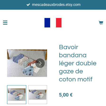
mescadeauxbrodes.etsy.com
Passer
au
contenu
principal
Bavoir
bandana
léger double
gaze de
coton motif
5,00 €