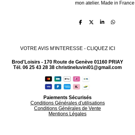
mon atelier. Made in France
P
P
P
P
a
a
a
a
r
r
r
r
t
t
t
t
a
a
a
a
VOTRE AVIS M'INTERESSE - CLIQUEZ ICI
g
g
g
g
e
e
e
e
r
r
r
r
Brod'Loisirs - 170 Route de Genève 01160 PRIAY
Tél. 06 25 43 28 38 christineluvini01@gmail.com
Paiements Sécurisés
Conditions Générales d'utilisations
Conditions Générales de Vente
Mentions Légales